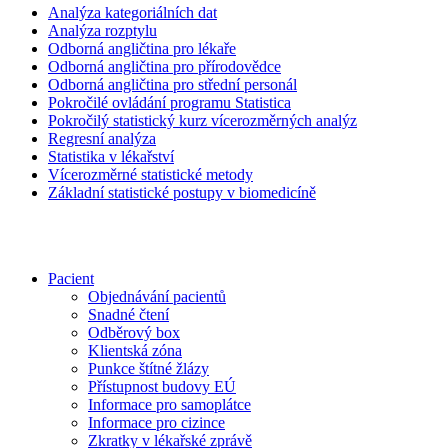
Analýza kategoriálních dat
Analýza rozptylu
Odborná angličtina pro lékaře
Odborná angličtina pro přírodovědce
Odborná angličtina pro střední personál
Pokročilé ovládání programu Statistica
Pokročilý statistický kurz vícerozměrných analýz
Regresní analýza
Statistika v lékařství
Vícerozměrné statistické metody
Základní statistické postupy v biomedicíně
Pacient
Objednávání pacientů
Snadné čtení
Odběrový box
Klientská zóna
Punkce štítné žlázy
Přístupnost budovy EÚ
Informace pro samoplátce
Informace pro cizince
Zkratky v lékařské zprávě