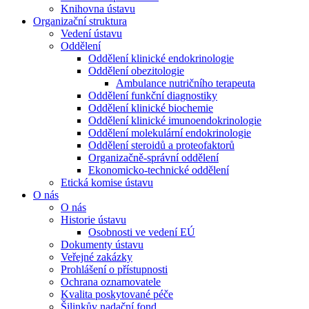
Knihovna ústavu
Organizační struktura
Vedení ústavu
Oddělení
Oddělení klinické endokrinologie
Oddělení obezitologie
Ambulance nutričního terapeuta
Oddělení funkční diagnostiky
Oddělení klinické biochemie
Oddělení klinické imunoendokrinologie
Oddělení molekulární endokrinologie
Oddělení steroidů a proteofaktorů
Organizačně-správní oddělení
Ekonomicko-technické oddělení
Etická komise ústavu
O nás
O nás
Historie ústavu
Osobnosti ve vedení EÚ
Dokumenty ústavu
Veřejné zakázky
Prohlášení o přístupnosti
Ochrana oznamovatele
Kvalita poskytované péče
Šilinkův nadační fond