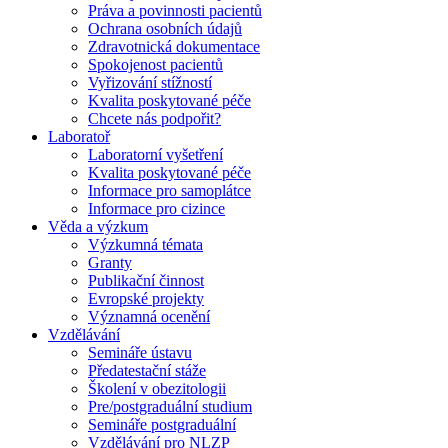
Práva a povinnosti pacientů
Ochrana osobních údajů
Zdravotnická dokumentace
Spokojenost pacientů
Vyřizování stížností
Kvalita poskytované péče
Chcete nás podpořit?
Laboratoř
Laboratorní vyšetření
Kvalita poskytované péče
Informace pro samoplátce
Informace pro cizince
Věda a výzkum
Výzkumná témata
Granty
Publikační činnost
Evropské projekty
Významná ocenění
Vzdělávání
Semináře ústavu
Předatestační stáže
Školení v obezitologii
Pre/postgraduální studium
Semináře postgraduální
Vzdělávání pro NLZP