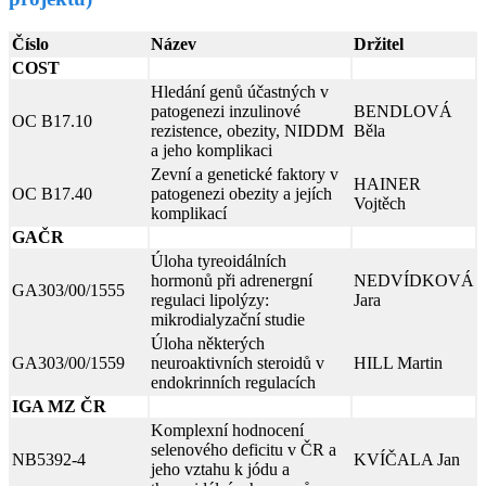
Číslo
Název
Držitel
COST
Hledání genů účastných v
patogenezi inzulinové
BENDLOVÁ
OC B17.10
rezistence, obezity, NIDDM
Běla
a jeho komplikaci
Zevní a genetické faktory v
HAINER
OC B17.40
patogenezi obezity a jejích
Vojtěch
komplikací
GAČR
Úloha tyreoidálních
hormonů při adrenergní
NEDVÍDKOVÁ
GA303/00/1555
regulaci lipolýzy:
Jara
mikrodialyzační studie
Úloha některých
GA303/00/1559
neuroaktivních steroidů v
HILL Martin
endokrinních regulacích
IGA MZ ČR
Komplexní hodnocení
selenového deficitu v ČR a
NB5392-4
KVÍČALA Jan
jeho vztahu k jódu a