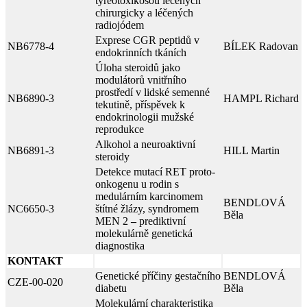
tyreotoxikosou léčených
chirurgicky a léčených
radiojódem
Exprese CGR peptidů v
NB6778-4
BÍLEK Radovan
endokrinních tkáních
Úloha steroidů jako
modulátorů vnitřního
prostředí v lidské semenné
NB6890-3
HAMPL Richard
tekutině, příspěvek k
endokrinologii mužské
reprodukce
Alkohol a neuroaktivní
NB6891-3
HILL Martin
steroidy
Detekce mutací RET proto-
onkogenu u rodin s
medulárním karcinomem
BENDLOVÁ
NC6650-3
štítné žlázy, syndromem
Běla
MEN 2
–
prediktivní
molekulárně genetická
diagnostika
KONTAKT
Genetické příčiny gestačního
BENDLOVÁ
CZE-00-020
diabetu
Běla
Molekulární charakteristika