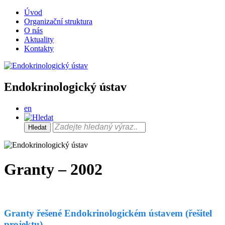
Úvod
Organizační struktura
O nás
Aktuality
Kontakty
Endokrinologický ústav
en
Granty – 2002
Granty řešené Endokrinologickém ústavem (řešitel
projektu)