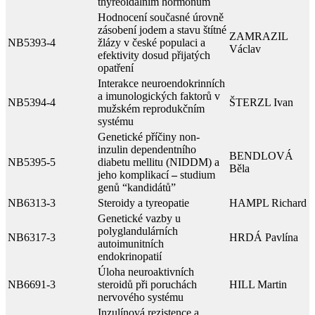
thyreoidálním hormonům
Hodnocení současné úrovně
zásobení jodem a stavu štítné
ZAMRAZIL
NB5393-4
žlázy v české populaci a
Václav
efektivity dosud přijatých
opatření
Interakce neuroendokrinních
a imunologických faktorů v
NB5394-4
ŠTERZL Ivan
mužském reprodukčním
systému
Genetické příčiny non-
inzulin dependentního
BENDLOVÁ
NB5395-5
diabetu mellitu (NIDDM) a
Běla
jeho komplikací
–
studium
genů “kandidátů”
NB6313-3
Steroidy a tyreopatie
HAMPL Richard
Genetické vazby u
polyglandulárních
NB6317-3
HRDÁ Pavlína
autoimunitních
endokrinopatií
Úloha neuroaktivních
NB6691-3
steroidů při poruchách
HILL Martin
nervového systému
Inzulínová rezistence a