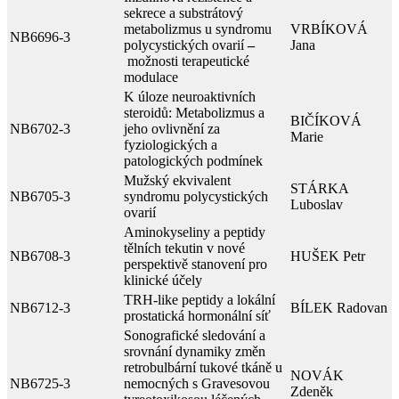
sekrece a substrátový
metabolizmus u syndromu
VRBÍKOVÁ
NB6696-3
polycystických ovarií
–
Jana
možnosti terapeutické
modulace
K úloze neuroaktivních
steroidů: Metabolizmus a
BIČÍKOVÁ
NB6702-3
jeho ovlivnění za
Marie
fyziologických a
patologických podmínek
Mužský ekvivalent
STÁRKA
NB6705-3
syndromu polycystických
Luboslav
ovarií
Aminokyseliny a peptidy
tělních tekutin v nové
NB6708-3
HUŠEK Petr
perspektivě stanovení pro
klinické účely
TRH-like peptidy a lokální
NB6712-3
BÍLEK Radovan
prostatická hormonální síť
Sonografické sledování a
srovnání dynamiky změn
retrobulbární tukové tkáně u
NOVÁK
NB6725-3
nemocných s Gravesovou
Zdeněk