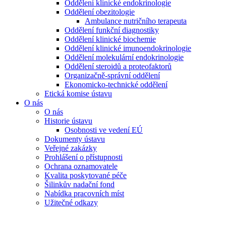
Oddělení klinické endokrinologie
Oddělení obezitologie
Ambulance nutričního terapeuta
Oddělení funkční diagnostiky
Oddělení klinické biochemie
Oddělení klinické imunoendokrinologie
Oddělení molekulární endokrinologie
Oddělení steroidů a proteofaktorů
Organizačně-správní oddělení
Ekonomicko-technické oddělení
Etická komise ústavu
O nás
O nás
Historie ústavu
Osobnosti ve vedení EÚ
Dokumenty ústavu
Veřejné zakázky
Prohlášení o přístupnosti
Ochrana oznamovatele
Kvalita poskytované péče
Šilinkův nadační fond
Nabídka pracovních míst
Užitečné odkazy