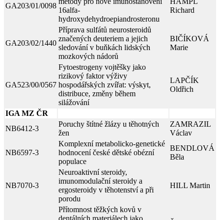
metody pro nové imunostanovení
HAMPL
GA203/01/0098
16alfa-
Richard
hydroxydehydroepiandrosteronu
Příprava sulfátů neurosteroidů
značených deuteriem a jejich
BIČÍKOVÁ
GA203/02/1440
sledování v buňkách lidských
Marie
mozkových nádorů
Fytoestrogeny vojtěšky jako
rizikový faktor výživy
LAPČÍK
GA523/00/0567
hospodářských zvířat: výskyt,
Oldřich
distribuce, změny během
silážování
IGA MZ ČR
Poruchy štítné žlázy u těhotných
ZAMRAZIL
NB6412-3
žen
Václav
Komplexní metabolicko-genetické
BENDLOVÁ
NB6597-3
hodnocení české dětské obézní
Běla
populace
Neuroaktivní steroidy,
imunomodulační steroidy a
NB7070-3
HILL Martin
ergosteroidy v těhotenství a při
porodu
Přítomnost těžkých kovů v
dentálních materiálech jako