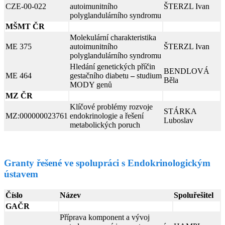
CZE-00-022
autoimunitního
ŠTERZL Ivan
polyglandulárního syndromu
MŠMT ČR
Molekulární charakteristika
ME 375
autoimunitního
ŠTERZL Ivan
polyglandulárního syndromu
Hledání genetických příčin
BENDLOVÁ
ME 464
gestačního diabetu
–
studium
Běla
MODY genů
MZ ČR
Klíčové problémy rozvoje
STÁRKA
MZ:000000023761
endokrinologie a řešení
Luboslav
metabolických poruch
Granty řešené ve spolupráci s Endokrinologickým
ústavem
Číslo
Název
Spoluřešitel
GAČR
Příprava komponent a vývoj