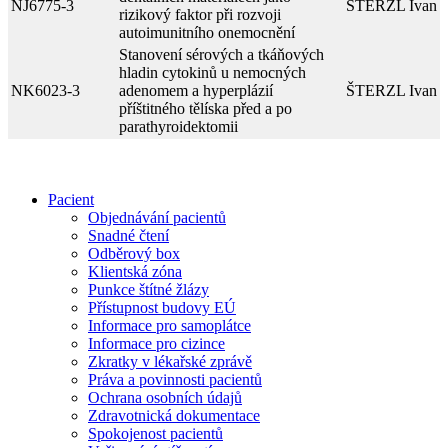
NJ6775-3
ŠTERZL Ivan
rizikový faktor při rozvoji
autoimunitního onemocnění
Stanovení sérových a tkáňových
hladin cytokinů u nemocných
NK6023-3
adenomem a hyperplázií
ŠTERZL Ivan
příštitného tělíska před a po
parathyroidektomii
Pacient
Objednávání pacientů
Snadné čtení
Odběrový box
Klientská zóna
Punkce štítné žlázy
Přístupnost budovy EÚ
Informace pro samoplátce
Informace pro cizince
Zkratky v lékařské zprávě
Práva a povinnosti pacientů
Ochrana osobních údajů
Zdravotnická dokumentace
Spokojenost pacientů