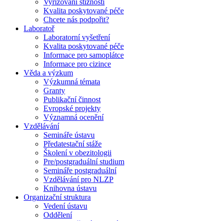
Vyřizování stížností
Kvalita poskytované péče
Chcete nás podpořit?
Laboratoř
Laboratorní vyšetření
Kvalita poskytované péče
Informace pro samoplátce
Informace pro cizince
Věda a výzkum
Výzkumná témata
Granty
Publikační činnost
Evropské projekty
Významná ocenění
Vzdělávání
Semináře ústavu
Předatestační stáže
Školení v obezitologii
Pre/postgraduální studium
Semináře postgraduální
Vzdělávání pro NLZP
Knihovna ústavu
Organizační struktura
Vedení ústavu
Oddělení